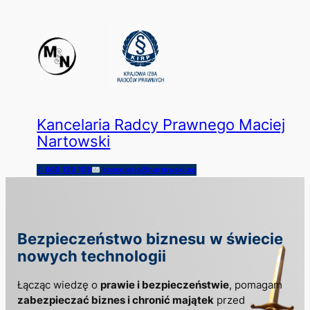
Kancelaria Radcy Prawnego Maciej
Nartowski
✆
660 129 109
kancelaria@nartowski.eu
Bezpieczeństwo biznesu
w świecie
nowych technologii
Łącząc wiedzę o
prawie i bezpieczeństwie
, pomagam
zabezpieczać biznes i chronić majątek
przed